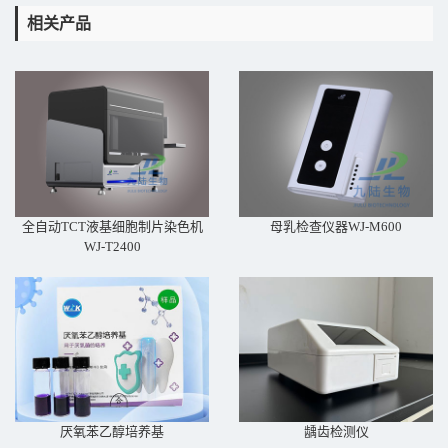
相关产品
全自动TCT液基细胞制片染色机
母乳检查仪器WJ-M600
WJ-T2400
厌氧苯乙醇培养基
龋齿检测仪