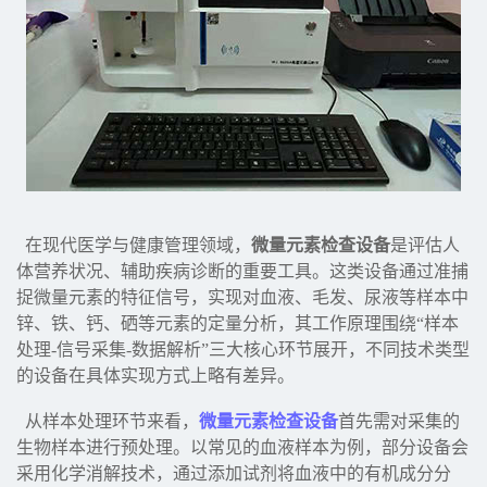
在现代医学与健康管理领域，
微量元素检查设备
是评估人
体营养状况、辅助疾病诊断的重要工具。这类设备通过准捕
捉微量元素的特征信号，实现对血液、毛发、尿液等样本中
锌、铁、钙、硒等元素的定量分析，其工作原理围绕“样本
处理-信号采集-数据解析”三大核心环节展开，不同技术类型
的设备在具体实现方式上略有差异。
从样本处理环节来看，
微量元素检查设备
首先需对采集的
生物样本进行预处理。以常见的血液样本为例，部分设备会
采用化学消解技术，通过添加试剂将血液中的有机成分分