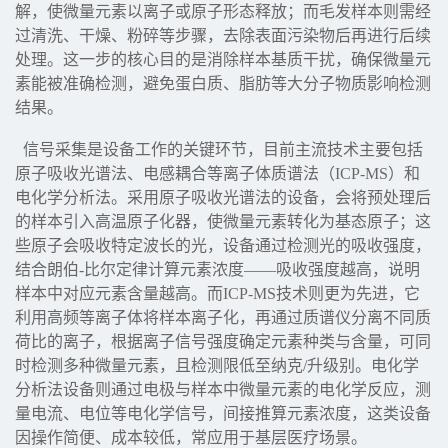
解，使微量元素以离子或原子形态释放；而毛发样本则需经
过清洗、干燥、粉碎等步骤，去除表面污染物后再进行后续
处理。这一步的核心目的是消除样本基质干扰，确保微量元
素能被准确检测，避免蛋白质、脂肪等大分子物质影响检测
结果。
信号采集是设备工作的关键环节，目前主流技术主要包括
原子吸收光谱法、电感耦合等离子体质谱法（ICP-MS）和
电化学分析法。采用原子吸收光谱法的设备，会将预处理后
的样本引入高温原子化器，使微量元素转化为基态原子；这
些原子会吸收特定波长的光，设备通过检测光的吸收强度，
结合朗伯-比尔定律计算元素浓度——吸收强度越高，说明
样本中对应元素含量越高。而ICP-MS技术则更为先进，它
利用高频等离子体将样本离子化，再通过质谱仪分离不同质
荷比的离子，根据离子信号强度确定元素种类与含量，可同
时检测多种微量元素，且检测限低至纳克/升级别。电化学
分析法设备则通过电极与样本中微量元素的电化学反应，测
量电流、电位等电化学信号，间接推算元素浓度，这类设备
因操作简便、成本较低，常应用于基层医疗场景。